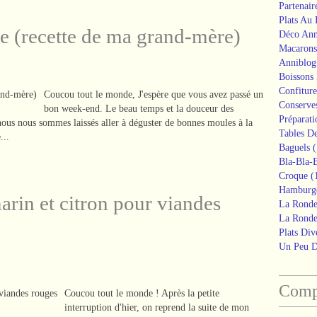
Partenair
Plats Au
e (recette de ma grand-mère)
Déco Ann
Macarons
Anniblog
Boissons
Confiture
Coucou tout le monde, J'espère que vous avez passé un
Conserve
bon week-end. Le beau temps et la douceur des
Préparati
nous nous sommes laissés aller à déguster de bonnes moules à la
Tables De
...
Baguels
(
Bla-Bla-B
Croque
(
Hamburg
arin et citron pour viandes
La Ronde
La Ronde
Plats Div
Un Peu 
Compt
Coucou tout le monde ! Après la petite
interruption d'hier, on reprend la suite de mon