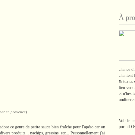
À pr
chance d'
chantent 
& textes
lien vers
et n'hési
undinere
ner en provence)
Voir le p
portail O
dore ce genre de petite sauce bien fraîche pour l'apéro car on
ivers produits... nachips, gressins, etc... Personnellement j'ai