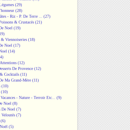
 Légumes
(29)
'honneur
(28)
âtes - Riz - P. De Terre ...
(27)
Poissons & Crustacés
(21)
 De Noel
(19)
19)
 & Viennoiseries
(18)
De Noel
(17)
Noel
(14)
4)
 Attentions
(12)
esserts De Provence
(12)
& Cocktails
(11)
 De Ma Grand-Mère
(11)
s
(10)
(10)
 Vacances - Nature - Terroir Etc...
(9)
De Noel
(8)
s De Noel
(7)
 Veloutés
(7)
(6)
Noël
(5)