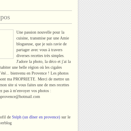
opos
Une passion nouvelle pour la
cuisine, transmise par une Amie
blogueuse, que je suis ravie de
partager avec vous à travers
diverses recettes très simples.
J'adore la photo, la déco et j'ai la
habiter une belle région où les cigales
l'été... bienvenu en Provence ! Les photos
 sont ma PROPRIETE. Merci de mettre un
 mon site si vous faites une de mes recettes
tez pas à m'envoyer vos photos :
nprovence@hotmail.com
rofil de
Stéph (un dîner en provence)
sur le
verblog