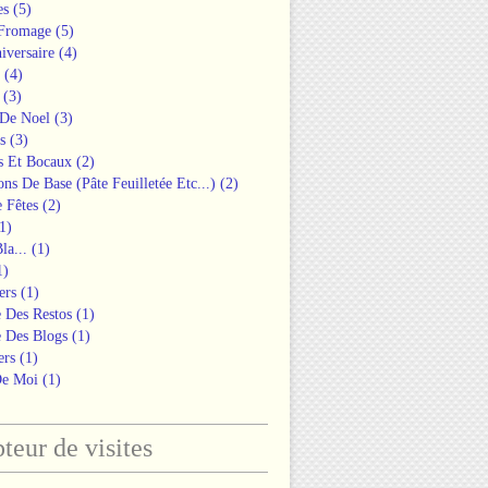
es
(5)
 Fromage
(5)
iversaire
(4)
(4)
(3)
 De Noel
(3)
s
(3)
s Et Bocaux
(2)
ons De Base (pâte Feuilletée Etc...)
(2)
 Fêtes
(2)
1)
la...
(1)
1)
ers
(1)
 Des Restos
(1)
 Des Blogs
(1)
ers
(1)
De Moi
(1)
eur de visites