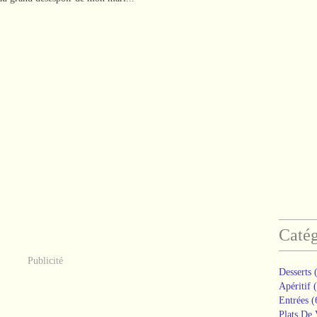
Catég
Publicité
Desserts
(
Apéritif
(
Entrées
(
Plats De 