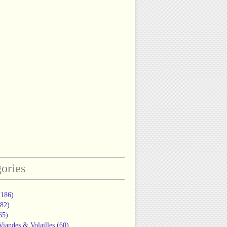
ories
186)
82)
65)
Viandes & Volailles
(60)