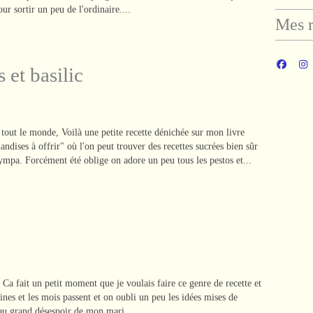
ur sortir un peu de l'ordinaire....
Mes r
 et basilic
tout le monde, Voilà une petite recette dénichée sur mon livre
dises à offrir" où l'on peut trouver des recettes sucrées bien sûr
 sympa. Forcément été oblige on adore un peu tous les pestos et...
Ca fait un petit moment que je voulais faire ce genre de recette et
aines et les mois passent et on oubli un peu les idées mises de
, au grand désespoir de mon mari...