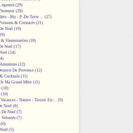
 Légumes
(29)
'honneur
(28)
âtes - Riz - P. De Terre ...
(27)
Poissons & Crustacés
(21)
 De Noel
(19)
19)
 & Viennoiseries
(18)
De Noel
(17)
Noel
(14)
4)
 Attentions
(12)
esserts De Provence
(12)
& Cocktails
(11)
 De Ma Grand-Mère
(11)
s
(10)
(10)
 Vacances - Nature - Terroir Etc...
(9)
De Noel
(8)
s De Noel
(7)
 Veloutés
(7)
(6)
Noël
(5)