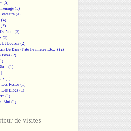
es
(5)
 Fromage
(5)
iversaire
(4)
(4)
(3)
 De Noel
(3)
s
(3)
s Et Bocaux
(2)
ons De Base (pâte Feuilletée Etc...)
(2)
 Fêtes
(2)
1)
la...
(1)
1)
ers
(1)
 Des Restos
(1)
 Des Blogs
(1)
ers
(1)
De Moi
(1)
eur de visites