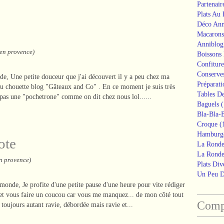
Partenair
Plats Au
Déco Ann
Macarons
Anniblog
 en provence)
Boissons
Confiture
Conserve
e, Une petite douceur que j'ai découvert il y a peu chez ma
Préparati
du chouette blog "Gâteaux and Co" . En ce moment je suis très
Tables De
s pas une "pochetrone" comme on dit chez nous lol......
Baguels
(
Bla-Bla-B
Croque
(
Hamburg
ote
La Ronde
La Ronde
en provence)
Plats Div
Un Peu 
monde, Je profite d'une petite pause d'une heure pour vite rédiger
e et vous faire un coucou car vous me manquez... de mon côté tout
Compt
toujours autant ravie, débordée mais ravie et...