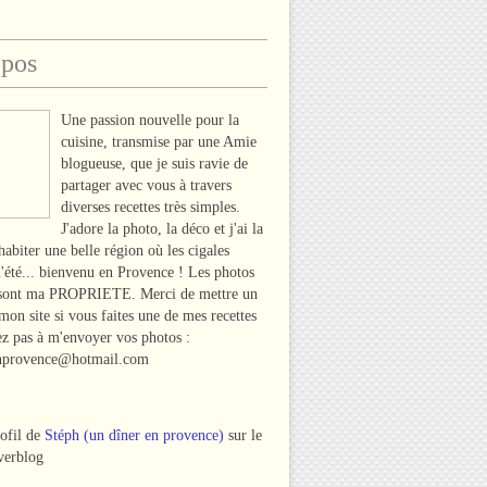
opos
Une passion nouvelle pour la
cuisine, transmise par une Amie
blogueuse, que je suis ravie de
partager avec vous à travers
diverses recettes très simples.
J'adore la photo, la déco et j'ai la
habiter une belle région où les cigales
l'été... bienvenu en Provence ! Les photos
 sont ma PROPRIETE. Merci de mettre un
 mon site si vous faites une de mes recettes
tez pas à m'envoyer vos photos :
nprovence@hotmail.com
rofil de
Stéph (un dîner en provence)
sur le
verblog