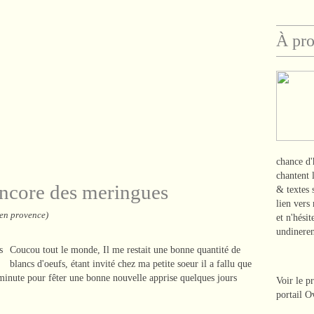
À pr
chance d'
chantent 
encore des meringues
& textes
lien vers
 en provence)
et n'hési
undinere
Coucou tout le monde, Il me restait une bonne quantité de
blancs d'oeufs, étant invité chez ma petite soeur il a fallu que
 minute pour fêter une bonne nouvelle apprise quelques jours
Voir le p
portail O