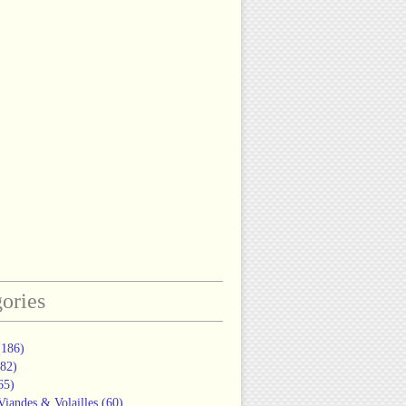
ories
186)
82)
65)
Viandes & Volailles
(60)