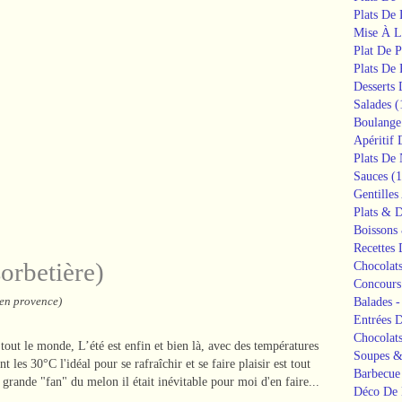
Plats De
Mise À L
Plat De P
Plats De 
Desserts
Salades
(
Boulange
Apéritif 
Plats De 
Sauces
(1
Gentilles
Plats & D
Boissons 
Recettes
orbetière)
Chocolat
Concours
 en provence)
Balades -
Entrées 
Chocolat
out le monde, L’été est enfin et bien là, avec des températures
Soupes &
nt les 30°C l'idéal pour se rafraîchir et se faire plaisir est tout
Barbecue
grande "fan" du melon il était inévitable pour moi d'en faire...
Déco De 