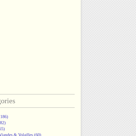
ories
186)
82)
65)
Viandes & Volailles
(60)