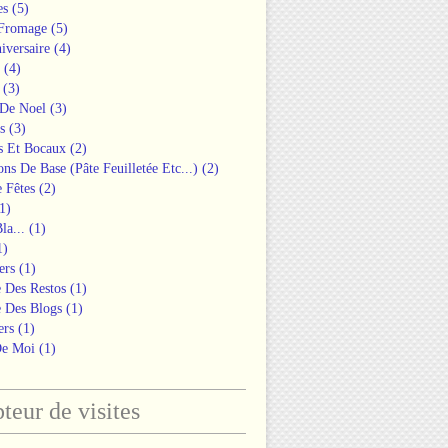
es
(5)
 Fromage
(5)
iversaire
(4)
(4)
(3)
 De Noel
(3)
s
(3)
s Et Bocaux
(2)
ons De Base (pâte Feuilletée Etc...)
(2)
 Fêtes
(2)
1)
la...
(1)
1)
ers
(1)
 Des Restos
(1)
 Des Blogs
(1)
ers
(1)
De Moi
(1)
eur de visites