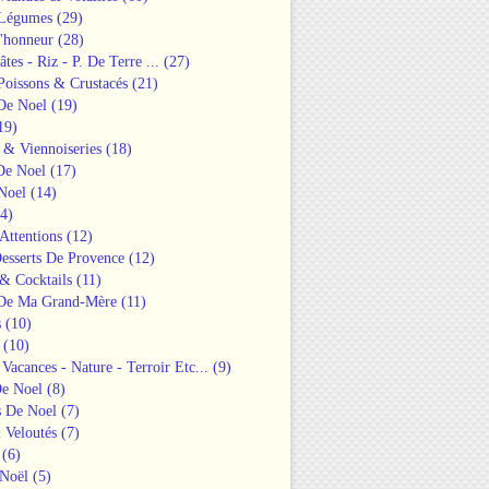
 Légumes
(29)
'honneur
(28)
âtes - Riz - P. De Terre ...
(27)
Poissons & Crustacés
(21)
 De Noel
(19)
19)
 & Viennoiseries
(18)
De Noel
(17)
Noel
(14)
4)
 Attentions
(12)
esserts De Provence
(12)
& Cocktails
(11)
 De Ma Grand-Mère
(11)
s
(10)
(10)
 Vacances - Nature - Terroir Etc...
(9)
De Noel
(8)
s De Noel
(7)
 Veloutés
(7)
(6)
Noël
(5)