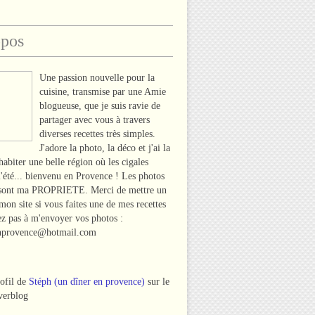
opos
Une passion nouvelle pour la
cuisine, transmise par une Amie
blogueuse, que je suis ravie de
partager avec vous à travers
diverses recettes très simples.
J'adore la photo, la déco et j'ai la
habiter une belle région où les cigales
l'été... bienvenu en Provence ! Les photos
 sont ma PROPRIETE. Merci de mettre un
 mon site si vous faites une de mes recettes
tez pas à m'envoyer vos photos :
nprovence@hotmail.com
rofil de
Stéph (un dîner en provence)
sur le
verblog