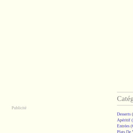
Catég
Publicité
Desserts
(
Apéritif
(
Entrées
(
Plats De 