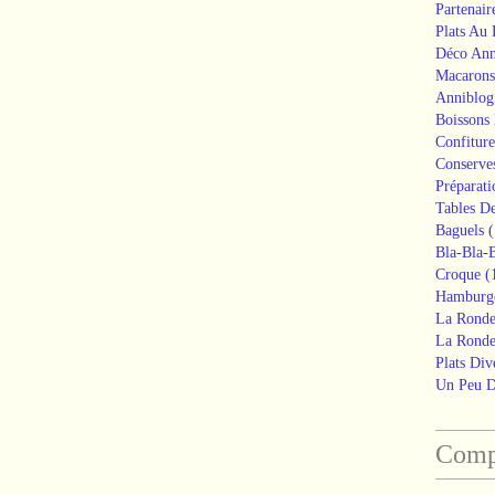
Partenair
Plats Au
Déco Ann
Macarons
Anniblog
Boissons
Confiture
Conserve
Préparati
Tables De
Baguels
(
Bla-Bla-B
Croque
(
Hamburg
La Ronde
La Ronde
Plats Div
Un Peu 
Compt