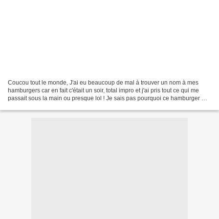
Coucou tout le monde, J'ai eu beaucoup de mal à trouver un nom à mes
hamburgers car en fait c'était un soir, total impro et j'ai pris tout ce qui me
passait sous la main ou presque lol ! Je sais pas pourquoi ce hamburger m'a
plongé dans une ambiance "chalet...