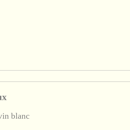
ux
vin blanc