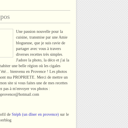
opos
Une passion nouvelle pour la
cuisine, transmise par une Amie
blogueuse, que je suis ravie de
partager avec vous à travers
diverses recettes très simples.
J'adore la photo, la déco et j'ai la
habiter une belle région où les cigales
l'été... bienvenu en Provence ! Les photos
 sont ma PROPRIETE. Merci de mettre un
 mon site si vous faites une de mes recettes
tez pas à m'envoyer vos photos :
nprovence@hotmail.com
rofil de
Stéph (un dîner en provence)
sur le
verblog