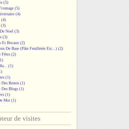
es
(5)
 Fromage
(5)
iversaire
(4)
(4)
(3)
 De Noel
(3)
s
(3)
s Et Bocaux
(2)
ons De Base (pâte Feuilletée Etc...)
(2)
 Fêtes
(2)
1)
la...
(1)
1)
ers
(1)
 Des Restos
(1)
 Des Blogs
(1)
ers
(1)
De Moi
(1)
eur de visites