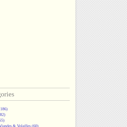
ories
186)
82)
65)
Viandes & Volailles
(60)