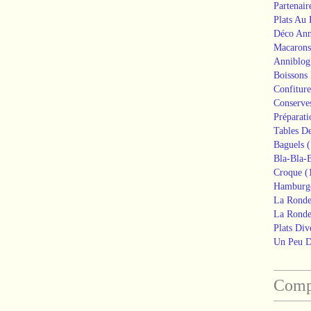
Partenair
Plats Au
Déco Ann
Macarons
Anniblog
Boissons
Confiture
Conserve
Préparati
Tables De
Baguels
(
Bla-Bla-B
Croque
(
Hamburg
La Ronde
La Ronde
Plats Div
Un Peu 
Compt