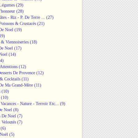
 Légumes
(29)
'honneur
(28)
âtes - Riz - P. De Terre ...
(27)
Poissons & Crustacés
(21)
 De Noel
(19)
19)
 & Viennoiseries
(18)
De Noel
(17)
Noel
(14)
4)
 Attentions
(12)
esserts De Provence
(12)
& Cocktails
(11)
 De Ma Grand-Mère
(11)
s
(10)
(10)
 Vacances - Nature - Terroir Etc...
(9)
De Noel
(8)
s De Noel
(7)
 Veloutés
(7)
(6)
Noël
(5)